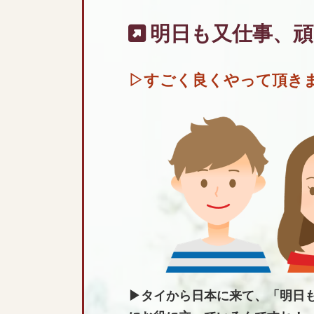
明日も又仕事、
▷すごく良くやって頂き
▶タイから日本に来て、「明日