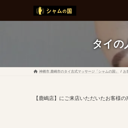
コ
ナ
ン
ビ
テ
ゲ
ン
ー
ツ
シ
へ
ョ
タイの
ス
ン
キ
に
ッ
移
プ
動
神栖市.鹿嶋市のタイ古式マッサージ「シャムの国」
お
【鹿嶋店】にご来店いただいたお客様の