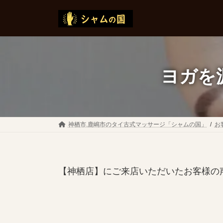
コ
ナ
ン
ビ
テ
ゲ
ン
ー
ツ
シ
へ
ョ
ヨガを
ス
ン
キ
に
ッ
移
プ
動
神栖市.鹿嶋市のタイ古式マッサージ「シャムの国」
お
【神栖店】にご来店いただいたお客様の