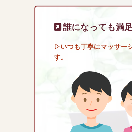
誰になっても満
▷
いつも丁寧にマッサー
す。