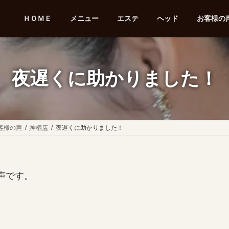
ＨＯＭＥ
メニュー
エステ
ヘッド
お客様の声
夜遅くに助かりました！
客様の声
神栖店
夜遅くに助かりました！
声です。