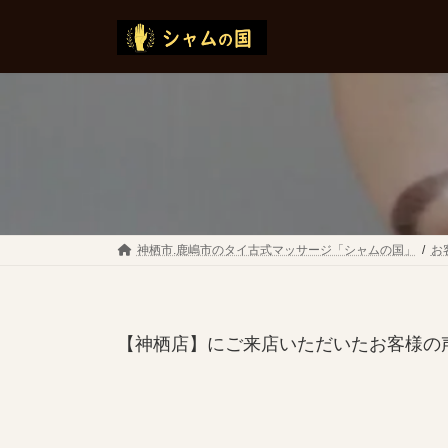
コ
ナ
ン
ビ
テ
ゲ
ン
ー
ツ
シ
へ
ョ
ス
ン
キ
に
ッ
移
プ
動
神栖市.鹿嶋市のタイ古式マッサージ「シャムの国」
お
【神栖店】にご来店いただいたお客様の