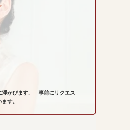
。
に浮かびます。 事前にリクエス
います。